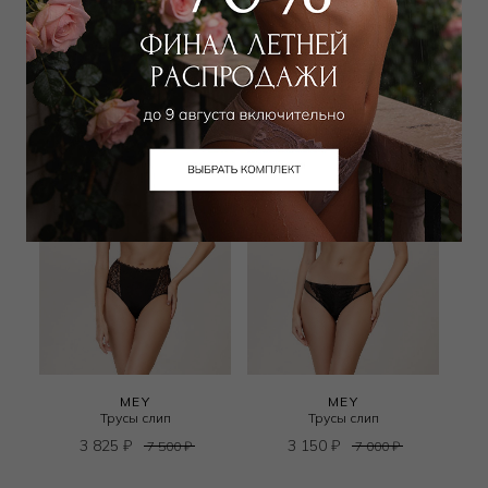
4 050
₽
4 050
₽
6 500
₽
6 500
₽
+ 1 цвет
MEY
MEY
Трусы слип
Трусы слип
3 825
₽
3 150
₽
7 500
₽
7 000
₽