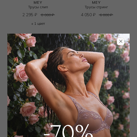
MEY
MEY
Трусы слип
Трусы стринг
2 295
₽
4 050
₽
8 000
₽
6 000
₽
+ 1 цвет
MEY
MEY
Трусы слип
Трусы слип