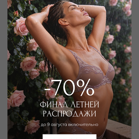
VKurganova@wildorchid.ru
Реквизиты
Наименование организации ООО РозТех
ИНН 5024128986
КПП 502401001
ОГРН 1125024004434
Расчетный счет № 40702810638170019235
Корреспондентский счет №
30101810400000000225
Наименование банка ПАО "Сбербанк России" г.
Москва
БИК 044525225
Адрес 143421 РФ, МО, г.о. Красногорск, тер.
автодор. «Балтия»,26-й км, д.5, стр.5/2, эт.2, оф.201