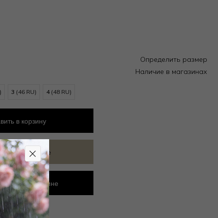
Определить размер
Наличие в магазинах
)
3
(46 RU)
4
(48 RU)
вить
в корзину
ить в избранное
ровать в магазине