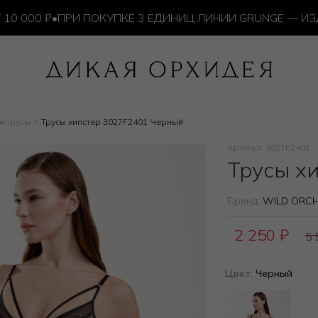
00 ₽
•
ПРИ ПОКУПКЕ 3 ЕДИНИЦ ЛИНИИ GRUNGE — ИЗДЕЛ
е трусы
Трусы хипстер 3027F2401 Черный
Артикул: 3027F2401
Трусы х
Бренд:
WILD ORCH
2 250
₽
5
Цвет:
Черный