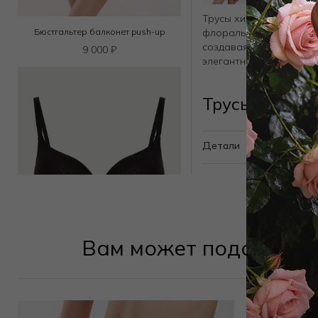
Трусы хипстер сочетаю
флоральными узорами 
Бюстгальтер балконет push-up
создавая идеальный б
9 000
₽
элегантностью
Трусы хипсте
Детали
Вам может подойти
Бюстгальтер классический спейсер
8 500
₽