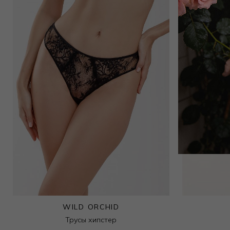
Бюстгальтер классический мягкий
7 500
₽
WILD ORCHID
Трусы хипстер