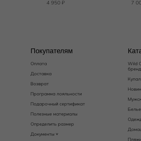
4 950
₽
7 0
Покупателям
Кат
Оплата
Wild 
брен
Доставка
Купал
Возврат
Бюстгальтер треугольник мягкий
Новин
Программа лояльности
7 000
₽
Мужск
Подарочный сертификат
Бель
Полезные материалы
Одежд
Определить размер
Дома
Документы ˅
Пляж