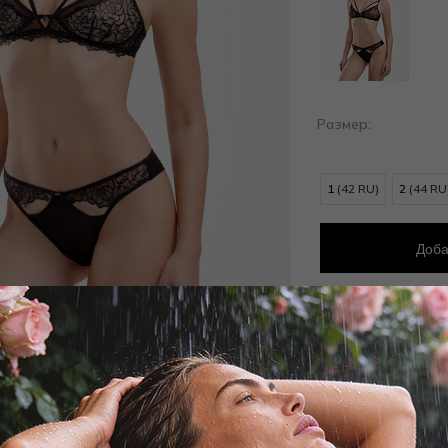
Размер:
1
(42 RU)
2
(44 RU
Доба
Добав
Заброни