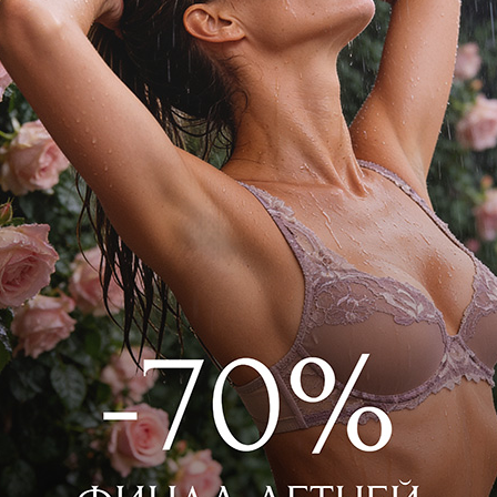
т утонченную черную вышивку с
с прозрачными сетчатыми деталями,
аланс между откровенностью и
р 3027F2401 Черный