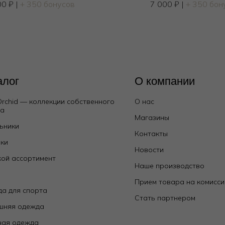
00
₽
|
+ 350 бонусов
7 000
₽
|
+ 350 бон
алог
О компании
Orchid — коллекции собственного
О нас
да
Магазины
ьники
Контакты
ки
Новости
ой ассортимент
Наше производство
е
Прием товара на комисс
а для спорта
Стать партнером
шняя одежда
ная одежда