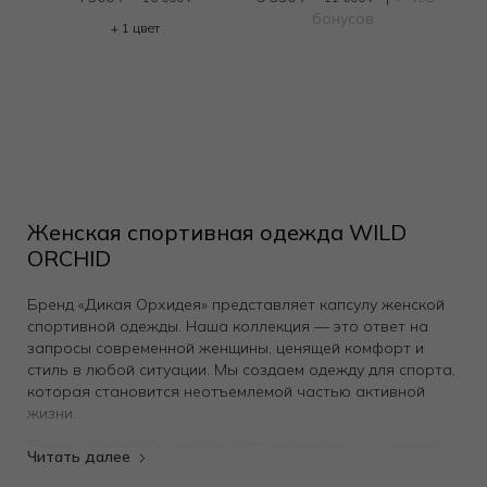
бонусов
+ 1 цвет
Женская спортивная одежда WILD
ORCHID
Бренд «Дикая Орхидея» представляет капсулу женской
спортивной одежды. Наша коллекция — это ответ на
запросы современной женщины, ценящей комфорт и
стиль в любой ситуации. Мы создаем одежду для спорта,
которая становится неотъемлемой частью активной
жизни.
Основу гардероба составляют универсальные модели,
подходящие для высоких нагрузок и повседневной