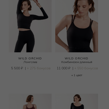
WILD ORCHID
WILD ORCHID
Лонгслив
Комбинезон длинный
5 500
₽
|
+ 275 бонусов
11 000
₽
|
+ 550 бонусов
+ 1 цвет