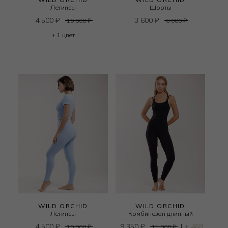
Легинсы
Шорты
4 500
₽
3 600
₽
10 000
₽
6 000
₽
+ 1 цвет
WILD ORCHID
WILD ORCHID
Легинсы
Комбинезон длинный
4 500
₽
9 350
₽
|
+ 468
10 000
₽
11 000
₽