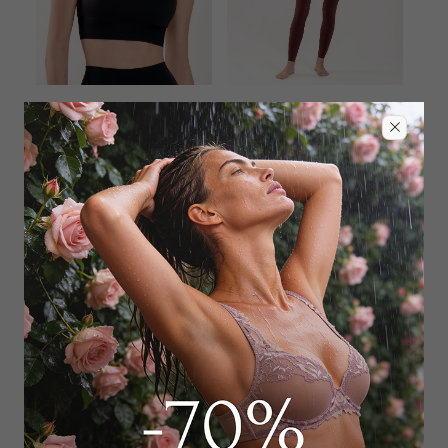
WILD ORCHID
WILD ORCHID
Топ
Топ
5 000
₽
|
+ 250 бонусов
5 000
₽
|
+ 250 бонусов
+ 1 цвет
+ 1 цвет