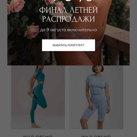
WILD ORCHID
WILD ORCHID
Легинсы
Топ
4 500
₽
3 150
₽
10 000
₽
6 500
₽
WILD ORCHID
WILD ORCHID