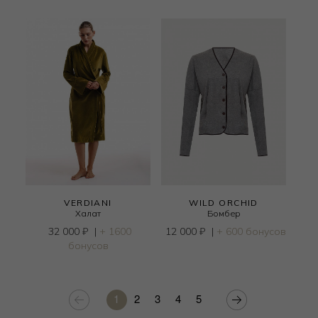
VERDIANI
WILD ORCHID
Халат
Бомбер
32 000
₽
|
+ 1600
12 000
₽
|
+ 600 бонусов
бонусов
1
2
3
4
5