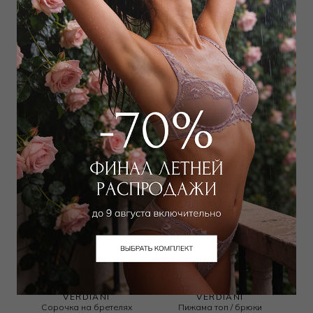
VERDIANI
VERDIANI
Сорочка на бретелях
Халат
30 000
₽
|
+ 1500
36 000
₽
|
+ 1800
бонусов
бонусов
VERDIANI
VERDIANI
Сорочка на бретелях
Пижама топ / брюки