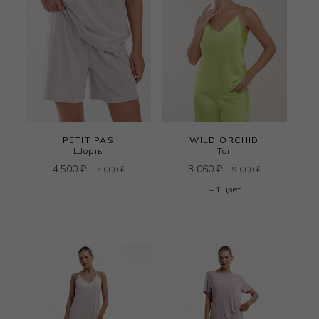
PETIT PAS
WILD ORCHID
Шорты
Топ
4 500
₽
3 060
₽
7 000
₽
9 000
₽
+ 1 цвет