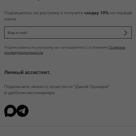
Одежда для дома должна быть удобной, приятной к телу
и достаточно красивой, чтобы в ней хотелось проводить
скидку 10%
Подпишитесь на рассылку и получите
на первый
время. В каталоге можно выбрать
домашние футболки
,
заказ
майки, шорты, брюки, кофты и другие модели, которые
легко сочетать между собой.
Такие вещи подходят для утренних ритуалов, отдыха в
выходные, работы из дома или поездки за город.
Подписываясь на рассылку вы соглашаетесь с условиями
Политики
Свободный крой, мягкие ткани и спокойная цветовая
конфиденциальности
гамма помогают создать ощущение расслабленности, но
при этом сохранить собранный и ухоженный вид.
Личный ассистент.
Домашние брюки, футболки и майки
Подключите личного ассистента "Дикой Орхидеи"
Основу домашнего гардероба часто составляют
в удобном мессенджере
домашние брюки
, футболки и майки. Их удобно носить
отдельно или собирать в комплекты: с мягкой кофтой,
халатом, кардиганом или шортами. Такие модели
особенно важны в базовом гардеробе, потому что
подходят для разных сезонов и сценариев.
Для тёплого времени года подойдут лёгкие майки,
футболки и шорты. Для прохладных вечеров — брюки,