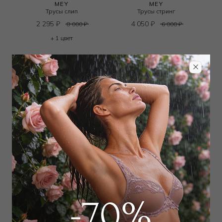
MEY
MEY
Трусы слип
Трусы стринг
2 295
₽
4 050
₽
8 000
₽
6 000
₽
+ 1 цвет
MEY
MEY
Трусы слип
Трусы слип