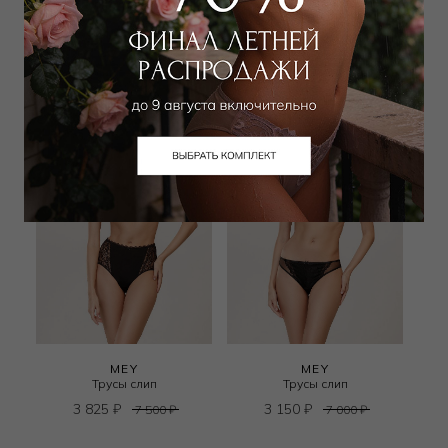
4 050
₽
4 050
₽
6 500
₽
6 500
₽
+ 1 цвет
MEY
MEY
Трусы слип
Трусы слип
3 825
₽
3 150
₽
7 500
₽
7 000
₽