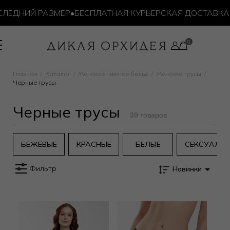
ДНИЙ РАЗМЕР
•
БЕСПЛАТНАЯ КУРЬЕРСКАЯ ДОСТАВКА ОТ 
Главная
Каталог
Женское нижнее бельё
Женские трусы
Черные трусы
Черные трусы
39 товаров
БЕЖЕВЫЕ
КРАСНЫЕ
БЕЛЫЕ
СЕКСУАЛЬ
Фильтр
Новинки