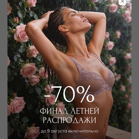
Дополнить образ
Бюстгальтер классический
Бюстгальтер классический
мягкий
мягкий
9 900
₽
6 750
₽
16 000
₽
16 000
₽