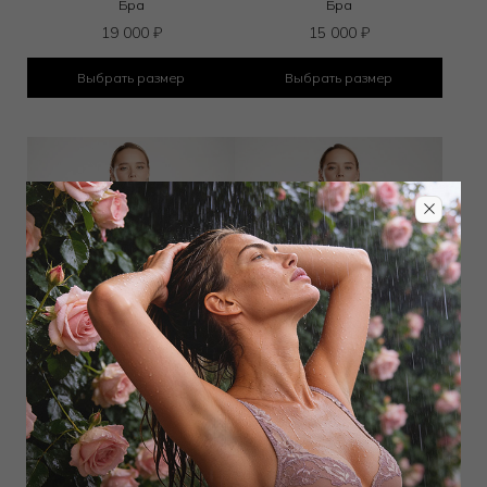
Бра
Бра
19 000
₽
15 000
₽
Выбрать размер
Выбрать размер
Бюстгальтер классический
Бюстгальтер классический
мягкий
мягкий
13 600
₽
12 750
₽