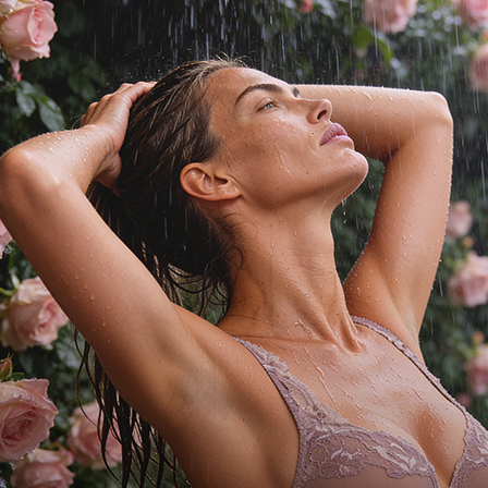
а.
ура возврата товара в розничный ма
братиться в любой
магазин
сети Дикая Орхидея .
ь может предъявить сопроводительные документы к заказу (тов
у принимается товар с любым способом доставки: в магазин, ку
з был оплачен на сайте Дикая Орхидея, необходимо иметь банк
з оплачен курьеру при получении или выкуплен в ПВЗ, то деньг
ура возврата товара на склад интерн
обы вернуть изделия на склад интернет-магазина, необходимо: 
вкладке История заказов. Заявление должно быть заполнено и 
аспортных данных. Для заказов, оплаченных наличными, необхо
твлен возврат денег.
ки, возвращаемые позиции должны быть упакованы в коробку.