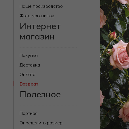
нового заказ
Наше производство
Фото магазинов
Процед
Интернет
магазин
Вы можете о
покупател
к возврат
Покупка
если зака
Доставка
если зака
Оплата
Возврат
Процед
Полезное
Для того, чт
кабинете во 
указанием п
Портная
будет осущес
Определить размер
Для пересыл