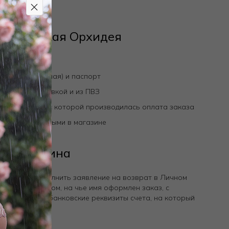
газин Дикая Орхидея
арная накладная) и паспорт
рьерской доставкой и из ПВЗ
овскую карту, с которой производилась оплата заказа
и вернем наличными в магазине
ет-магазина
Скачать и заполнить заявление на возврат в Личном
подписано лицом, на чье имя оформлен заказ, с
димо указать банковские реквизиты счета, на который