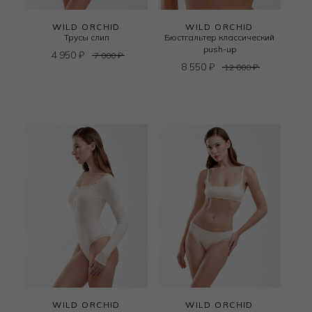
WILD ORCHID
WILD ORCHID
Трусы слип
Бюстгальтер классический
push-up
4 950
₽
7 000
₽
8 550
₽
12 000
₽
WILD ORCHID
WILD ORCHID