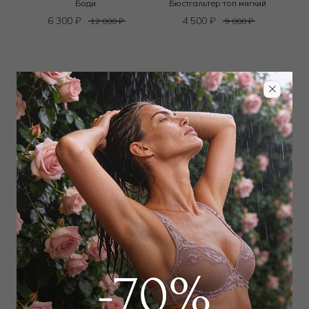
Боди
Бюстгальтер топ мягкий
6 300
₽
4 500
₽
12 000
₽
9 000
₽
WILD ORCHID
WILD ORCHID
Трусы хипстер
Бюстгальтер классический
push-up
3 150
₽
6 000
₽
4 950
₽
11 000
₽
+ 1 цвет