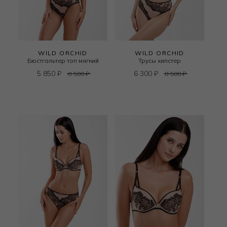
WILD ORCHID
WILD ORCHID
Бюстгальтер топ мягкий
Трусы хипстер
5 850
₽
6 300
₽
8 500
₽
8 500
₽