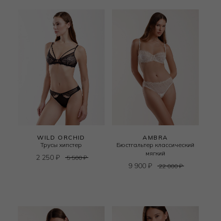
WILD ORCHID
AMBRA
Трусы хипстер
Бюстгальтер классический
мягкий
2 250
₽
5 500
₽
9 900
₽
22 000
₽