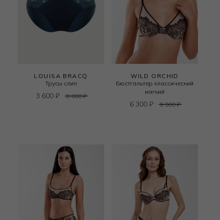
LOUISA BRACQ
WILD ORCHID
Трусы слип
Бюстгальтер классический
мягкий
3 600
₽
8 000
₽
6 300
₽
9 000
₽