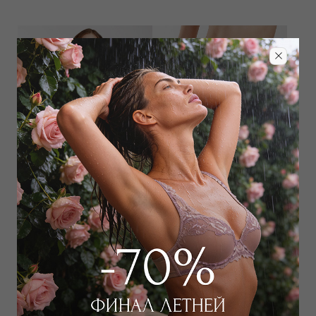
Трусы стринг
Трусы хипстер
4 500
₽
4 950
₽
6 000
₽
6 500
₽
Выбрать размер
Выбрать размер