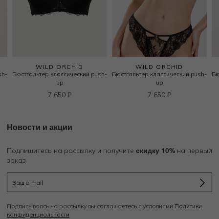
WILD ORCHID
WILD ORCHID
sh-
Бюстгальтер классический push-
Бюстгальтер классический push-
Бю
up
up
7 650
₽
7 650
₽
Новости и акции
скидку 10%
Подпишитесь на рассылку и получите
на первый
заказ
Подписываясь на рассылку вы соглашаетесь с условиями
Политики
конфиденциальности