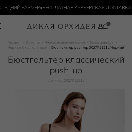
НИЙ РАЗМЕР
•
БЕСПЛАТНАЯ КУРЬЕРСКАЯ ДОСТАВКА ОТ 10
Главная
Каталог
Женское нижнее бельё
Бюстгальтеры
Черные бюстгальтеры
Бюстгальтер push-up 3027F1121L Черный
Бюстгальтер классический
push-up
Артикул: 3027F1121L