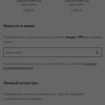
LOUISA BRACQ
LOUISA BRACQ
Трусы слип
Трусы слип
в
3 600
₽
3 600
₽
Новости и акции
скидку 10%
Подпишитесь на рассылку и получите
на первый
заказ
Подписываясь на рассылку вы соглашаетесь с условиями
Политики
конфиденциальности
Личный ассистент.
Подключите личного ассистента "Дикой Орхидеи"
в удобном мессенджере