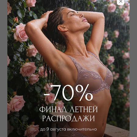
Забронировать в магазине
Дополнить образ
Бюстгальтер классический
Бюстгальтер балконет мягкий
мягкий
8 100
₽
16 000
₽