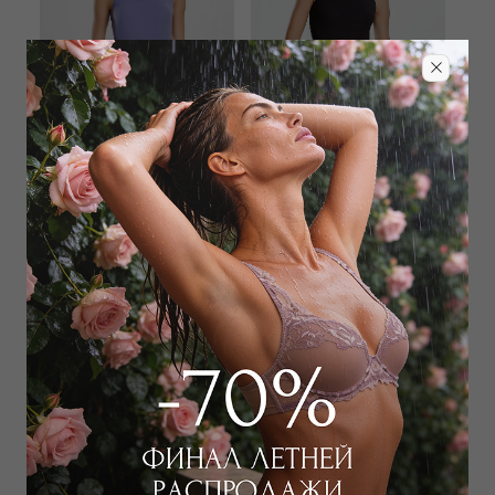
WILD ORCHID
WILD ORCHID
Боди
Боди
3 150
₽
5 400
₽
8 000
₽
8 000
₽
+ 1 цвет
+ 1 цвет