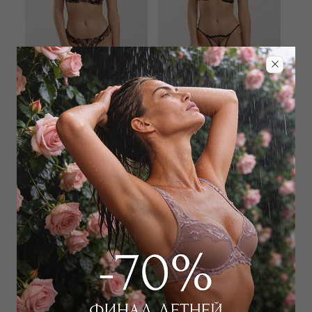
SHIKKOSA
SHIKKOSA
Бюстгальтер классический
Бюстгальтер классический
мягкий
push-up
13 000
₽
|
+ 650 бонусов
8 500
₽
|
+ 425 бонусов
+ 1 цвет
+ 1 цвет