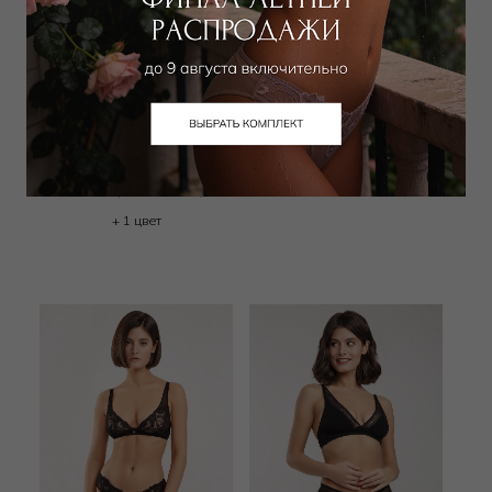
SHIKKOSA
RITRATTI MILANO
Бюстгальтер классический
Бюстгальтер треугольник
push-up
мягкий
14 000
₽
|
+ 700 бонусов
4 050
₽
10 000
₽
+ 1 цвет