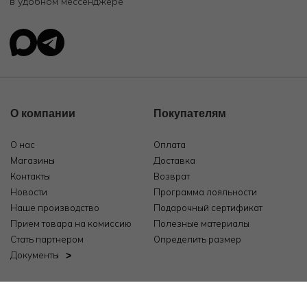
в удобном мессенджере
О компании
Покупателям
О нас
Оплата
Магазины
Доставка
Контакты
Возврат
Новости
Программа лояльности
Наше производство
Подарочный сертификат
Прием товара на комиссию
Полезные материалы
Стать партнером
Определить размер
Документы
© 2026, ООО "РозТех"