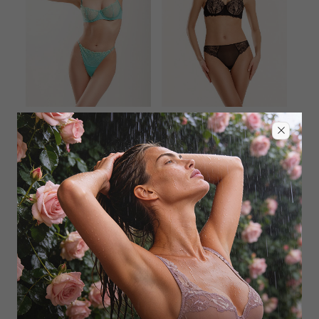
MEY
WILD ORCHID
Бюстгальтер балконет
Бюстгальтер балконет push-
мягкий
up
4 950
₽
5 400
₽
14 000
₽
12 000
₽
+ 1 цвет