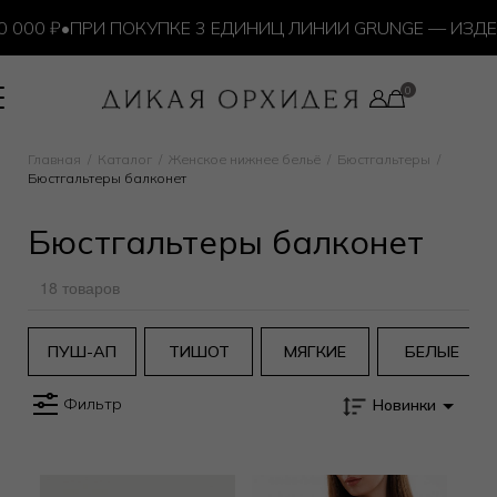
0 ₽
•
ПРИ ПОКУПКЕ 3 ЕДИНИЦ ЛИНИИ GRUNGE — ИЗДЕЛИ
Главная
Каталог
Женское нижнее бельё
Бюстгальтеры
Бюстгальтеры балконет
Бюстгальтеры балконет
18 товаров
ПУШ-АП
ТИШОТ
МЯГКИЕ
БЕЛЫЕ
Фильтр
Новинки