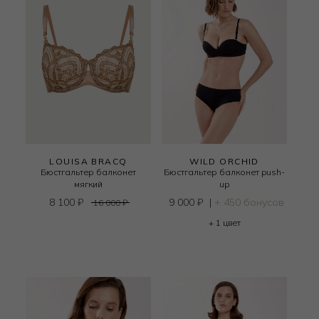
LOUISA BRACQ
WILD ORCHID
Бюстгальтер балконет
Бюстгальтер балконет push-
мягкий
up
8 100
₽
9 000
₽
|
+ 450 бонусов
16 000
₽
+ 1 цвет