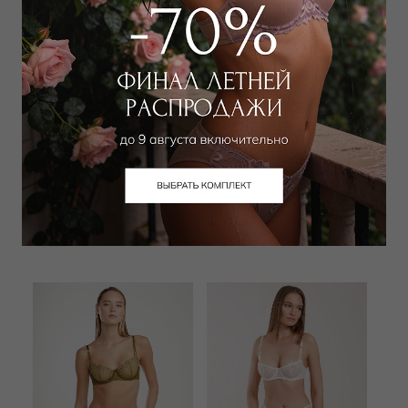
WILD ORCHID
MEY
Бюстгальтер балконет t-shirt
Бюстгальтер балконет
мягкий
5 400
₽
12 000
₽
8 100
₽
18 000
₽
+ 2 цвета