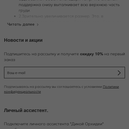
поддержка снизу выталкивает всю верхнюю часть
груди.
2.Зрительно увеличивается размер. Это, в
большей мере, относится к бюстгальтеру балконет
с push-up.
3.Разнообразие моделей.
Новости и акции
4.Универсальность и практичность.
Для того чтобы подобрать и купить правильный размер
скидку 10%
бюстгальтера, вам нужно измерить окружность грудной
Подпишитесь на рассылку и получите
на первый
клетки (измеряют, располагая сантиметровую ленту
заказ
параллельно полу сразу под молочными железами).
Обхват бюста в самой высокой точке определяет объем
чашки.
На нашем сайте есть подробная инструкция для вашего
Подписываясь на рассылку вы соглашаетесь с условиями
Политики
удобства
Определить размер
, а в розничных
магазинах
конфиденциальности
Дикая Орхидея вам помогут наши профессиональные
продавцы-консультанты.
Личный ассистент.
Подключите личного ассистента "Дикой Орхидеи"