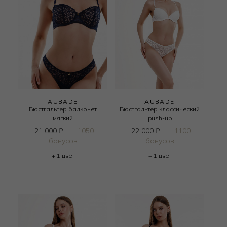
AUBADE
AUBADE
Бюстгальтер балконет
Бюстгальтер классический
мягкий
push-up
21 000
₽
|
+ 1050
22 000
₽
|
+ 1100
бонусов
бонусов
+ 1 цвет
+ 1 цвет