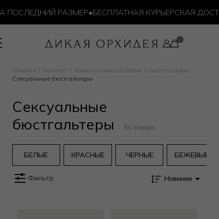
ПОСЛЕДНИЙ РАЗМЕР
•
БЕСПЛАТНАЯ КУРЬЕРСКАЯ ДОСТАВКА
Главная
Каталог
Женское нижнее бельё
Бюстгальтеры
Сексуальные бюстгальтеры
Сексуальные
бюстгальтеры
84 товара
БЕЛЫЕ
КРАСНЫЕ
ЧЕРНЫЕ
БЕЖЕВЫЕ
Фильтр
Новинки