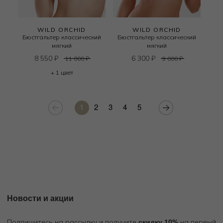
WILD ORCHID
WILD ORCHID
Бюстгальтер классический
Бюстгальтер классический
мягкий
мягкий
8 550
₽
6 300
₽
11 000
₽
9 000
₽
+ 1 цвет
1
2
3
4
5
Новости и акции
скидку 10%
Подпишитесь на рассылку и получите
на первый