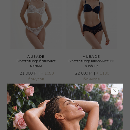
AUBADE
AUBADE
Бюстгальтер балконет
Бюстгальтер классический
мягкий
push-up
21 000
₽
|
+ 1050
22 000
₽
|
+ 1100
бонусов
бонусов
+ 1 цвет
+ 1 цвет