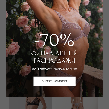
WILD ORCHID
SHIKKOSA
Бюстгальтер классический
Бюстгальтер классический
push-up
мягкий
6 300
₽
12 000
₽
|
+ 600 бонусов
10 000
₽