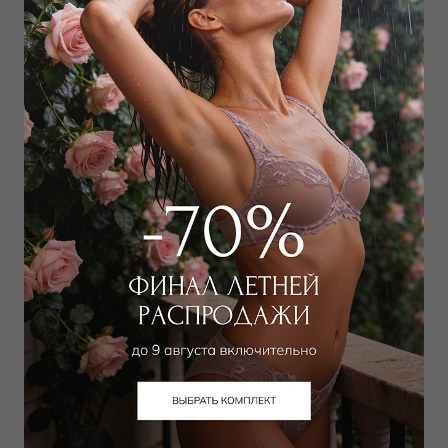
Бюстгальтер треугольник
Лонгслив
мягкий
5 400
₽
10 000
₽
4 950
₽
9 500
₽
Выбрать размер
Выбрать размер