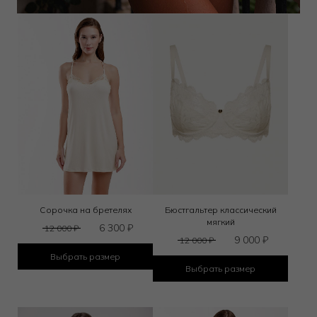
Сорочка на бретелях
Бюстгальтер классический
мягкий
6 300
₽
12 000
₽
9 000
₽
12 000
₽
Выбрать размер
Выбрать размер