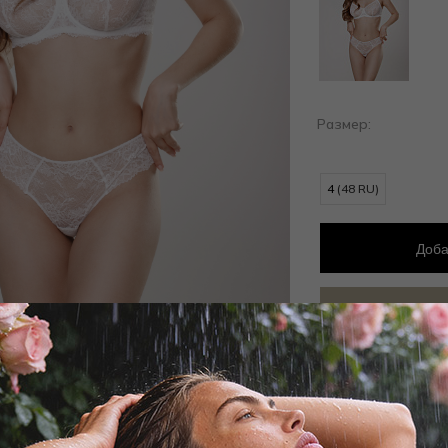
Размер:
4
(48 RU)
Доба
Добав
Заброни