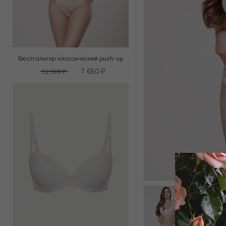
Бюстгальтер классический push-up
7 650
₽
12 500
₽