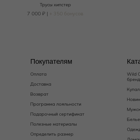
Трусы хипстер
7 000
₽
|
+ 350 бонусов
Покупателям
Кат
Оплата
Wild 
брен
Доставка
Бюстгальтер топ мягкий
Купал
Возврат
4 500
₽
9 000
₽
Новин
Программа лояльности
Мужск
Подарочный сертификат
Бель
Полезные материалы
Одежд
Определить размер
Дома