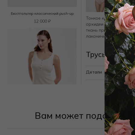
Бюстгальтер классический push-up
Тонкое кружево с цвет
12 000
₽
орхидеи — символа ро
ткань придаёт модели 
лаконичность дизайна.
Трусы хипсте
Детали
Вам может подойти
Шорты
3 150
₽