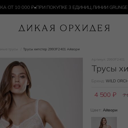
 10 000 ₽
•
ПРИ ПОКУПКЕ 3 ЕДИНИЦ ЛИНИИ GRUNGE — 
вные трусы
Трусы хипстер 2993F2401 Айвори
Артикул: 2993F2401
Трусы х
Бренд:
WILD ORCH
4 500
₽
7
Цвет:
Айвори