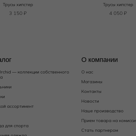
Трусы хипстер
Трусы хипстер
3 150
₽
4 050
₽
алог
О компании
Orchid — коллекции собственного
О нас
да
Магазины
ьники
Контакты
ки
Новости
ой ассортимент
Наше производство
е
Прием товара на комисс
а для спорта
Стать партнером
шняя одежда