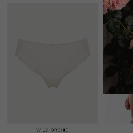
6 000
₽
Топ
4 950
₽
9 000
₽
WILD ORCHID