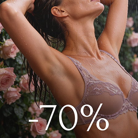
очным мотивом напоминает лепестки
скоши и чувственности. Полупрозрачная
нотку романтичности, сохраняя при этом
р 2993F2401 Айвори