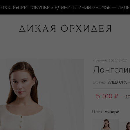
 ₽
•
ПРИ ПОКУПКЕ 3 ЕДИНИЦ ЛИНИИ GRUNGE — ИЗДЕЛИЕ
Артикул: 3022F3427
Лонгсли
Бренд:
WILD ORCH
5 400
₽
1
Цвет:
Айвори