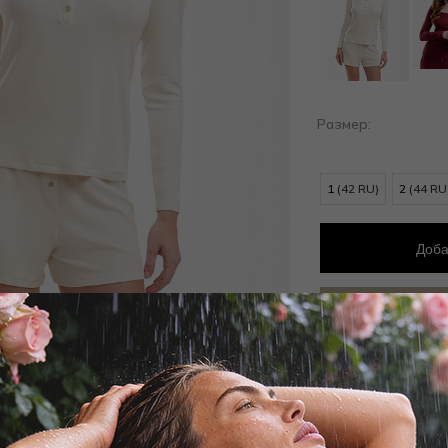
Размер:
1
(42 RU)
2
(44 RU
Доба
Добав
Заброни