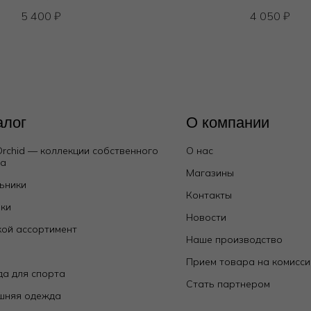
5 400
₽
4 050
₽
алог
О компании
Orchid — коллекции собственного
О нас
да
Магазины
ьники
Контакты
ки
Новости
ой ассортимент
Наше производство
е
Прием товара на комисс
а для спорта
Стать партнером
шняя одежда