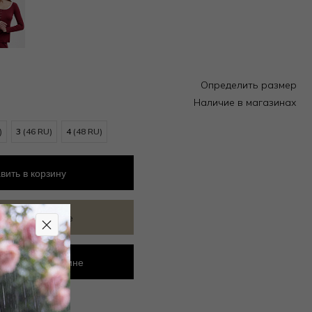
Определить размер
Наличие в магазинах
)
3
(46 RU)
4
(48 RU)
вить
в корзину
ить в избранное
ровать в магазине