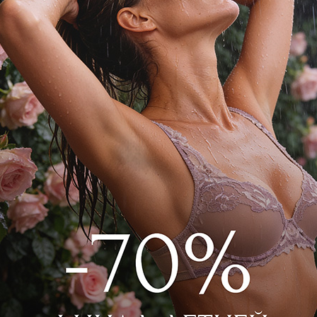
риталенного кроя из нежного модала с
ой рубчика. Вырез и декоративная
ную, но сдержанную эстетику
2F3427 Айвори