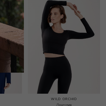
WILD ORCHID
Лонгслив