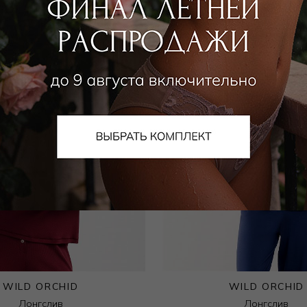
WILD ORCHID
WILD ORCHID
Лонгслив
Лонгслив