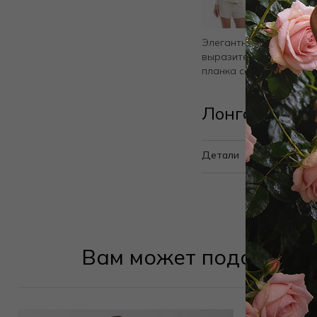
Элегантный лонгслив п
выразительной текстур
планка создают эффект
Лонгслив 302
Детали
Вам может подойти