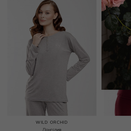
WILD ORCHID
Лонгслив