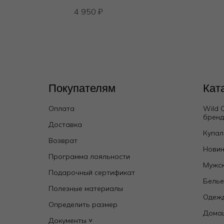
4 950
₽
Покупателям
Кат
Оплата
Wild 
брен
Доставка
Купал
Возврат
Новин
Программа лояльности
Мужск
Подарочный сертификат
Бель
Полезные материалы
Одежд
Определить размер
Дома
Документы ˅