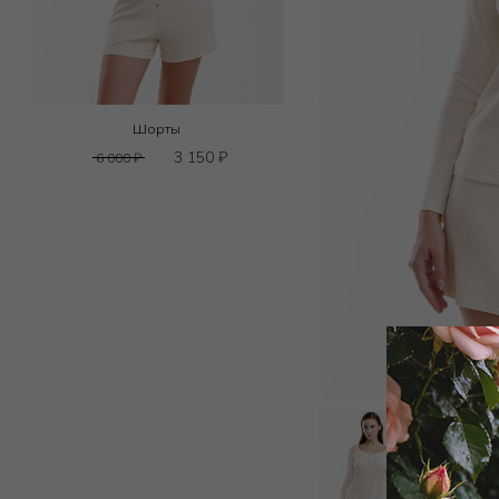
Шорты
3 150
₽
6 000
₽