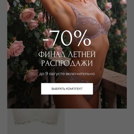
Бюстгальтер балконет мягкий
Бюстгальтер классический
мягкий
7 200
₽
16 000
₽
8 100
₽
18 000
₽
Выбрать размер
Выбрать размер