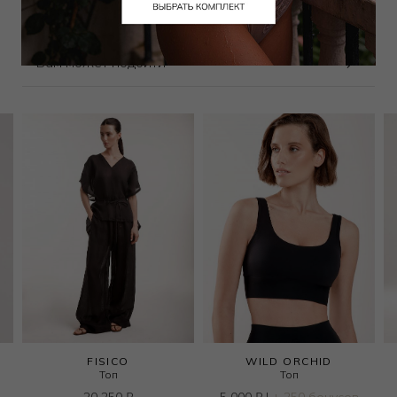
Вам может подойти
FISICO
WILD ORCHID
Топ
Топ
20 250
₽
5 000
₽
|
+ 250 бонусов