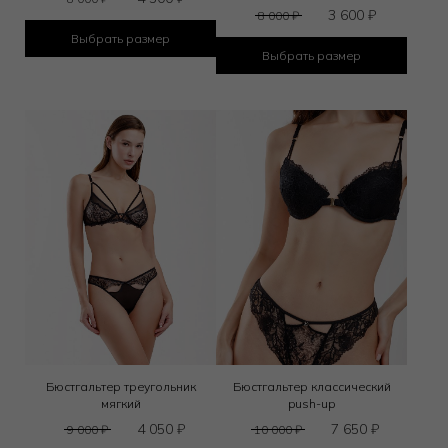
3 600
₽
8 000
₽
Выбрать размер
Выбрать размер
Бюстгальтер треугольник
Бюстгальтер классический
мягкий
push-up
4 050
₽
7 650
₽
9 000
₽
10 000
₽