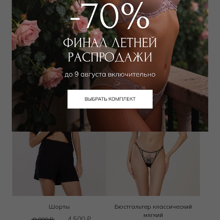
Лонгслив
Топ
4 500
₽
3 600
₽
7 000
₽
8 000
₽
Выбрать размер
Выбрать размер
Шорты
Бюстгальтер классический
мягкий
4 500
₽
8 000
₽