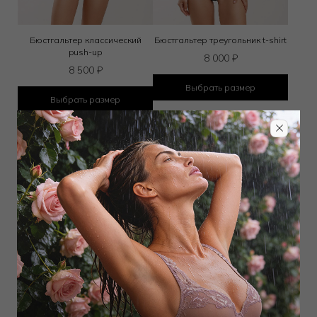
Бюстгальтер классический
Бюстгальтер треугольник t-shirt
push-up
8 000
₽
8 500
₽
Выбрать размер
Выбрать размер