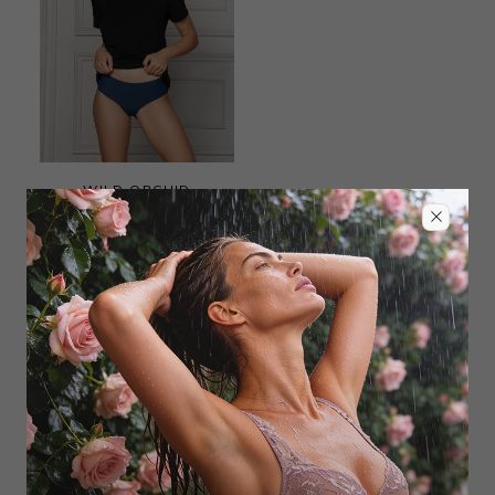
WILD ORCHID
Трусы слип
1 500
₽
|
+ 75 бонусов
+ 4 цвета
1
2
3
4