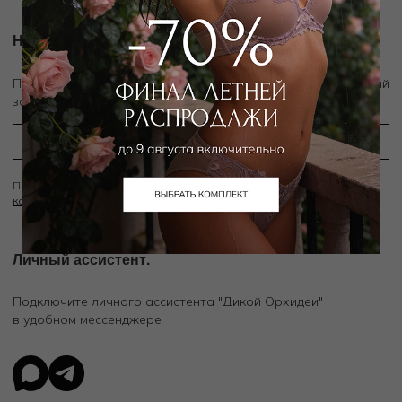
Новости и акции
скидку 10%
Подпишитесь на рассылку и получите
на первый
заказ
Подписываясь на рассылку вы соглашаетесь с условиями
Политики
конфиденциальности
Личный ассистент.
Подключите личного ассистента "Дикой Орхидеи"
в удобном мессенджере