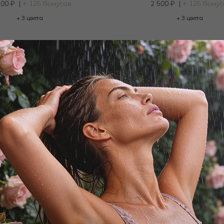
500
₽
|
+ 125 бонусов
2 500
₽
|
+ 125 бонус
+ 3 цвета
+ 3 цвета