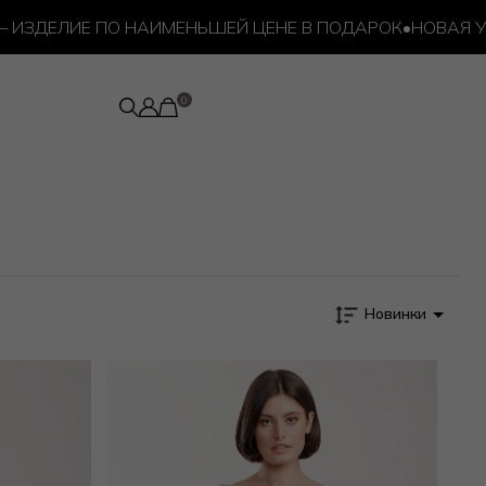
ЕЛИЕ ПО НАИМЕНЬШЕЙ ЦЕНЕ В ПОДАРОК
•
НОВАЯ УСЛУГА 
Новинки