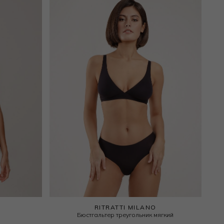
RITRATTI MILANO
Бюстгальтер треугольник мягкий