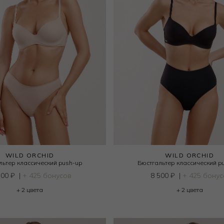
WILD ORCHID
WILD ORCHID
льтер классический push-up
Бюстгальтер классический p
500
₽
|
+ 425 бонусов
8 500
₽
|
+ 425 бонус
+ 2 цвета
+ 2 цвета