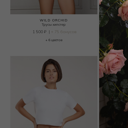
WILD ORCHID
Трусы хипстер
1 500
₽
|
+ 75 бонусов
1
+ 6 цветов