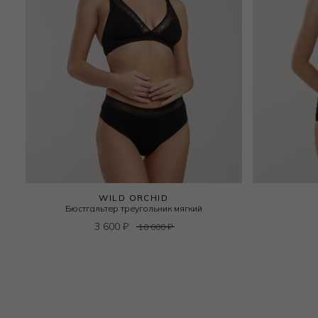
WILD ORCHID
Бюстгальтер треугольник мягкий
3 600
₽
10 000
₽