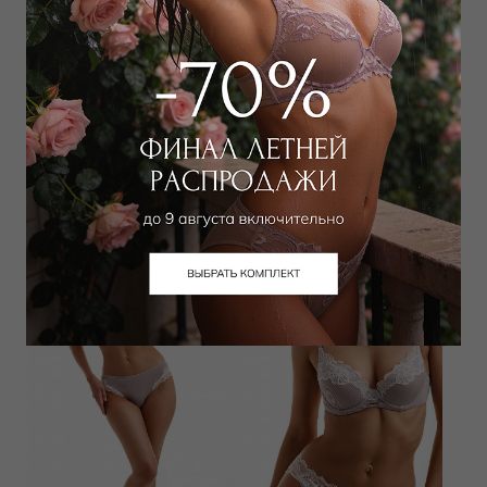
Бюстгальтер классический
Бюстгальтер треугольник t-shirt
push-up
8 000
₽
8 500
₽
Выбрать размер
Выбрать размер