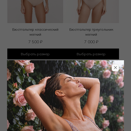
Бюстгальтер классический
Бюстгальтер треугольник
мягкий
мягкий
7 500
₽
7 000
₽
Выбрать размер
Выбрать размер