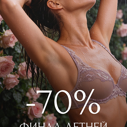
WILD ORCHID
Шорты
3 600
₽
6 000
₽