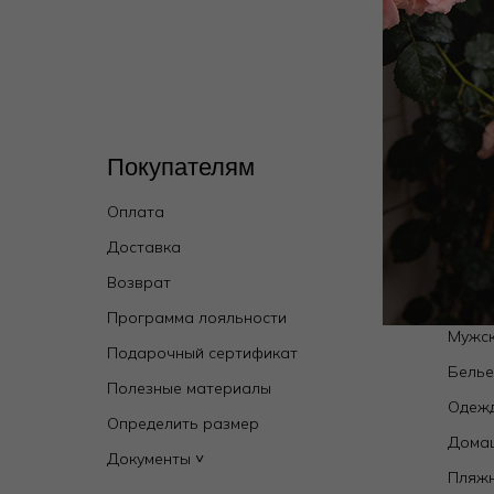
Покупателям
Кат
Оплата
Wild 
брен
Доставка
Купал
Возврат
Новин
Программа лояльности
Мужск
Подарочный сертификат
Бель
Полезные материалы
Одежд
Определить размер
Дома
Документы ˅
Пляж