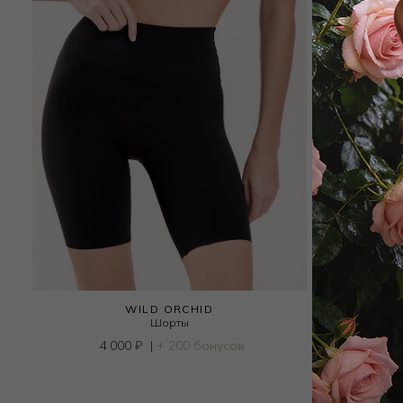
WILD ORCHID
Шорты
4 000
₽
|
+ 200 бонусов