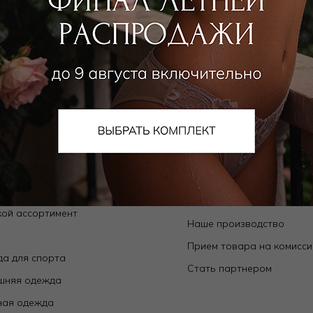
алог
О компании
Orchid — коллекции собственного
О нас
да
Магазины
ьники
Контакты
ки
Новости
ой ассортимент
Наше производство
е
Прием товара на комисс
а для спорта
Стать партнером
шняя одежда
ная одежда