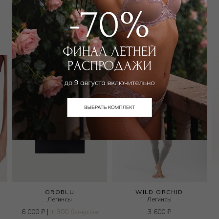
Вам может подойти
OROBLU
WILD ORCHID
Легинсы
Легинсы
6 000
₽
|
+ 300 бонусов
3 600
₽