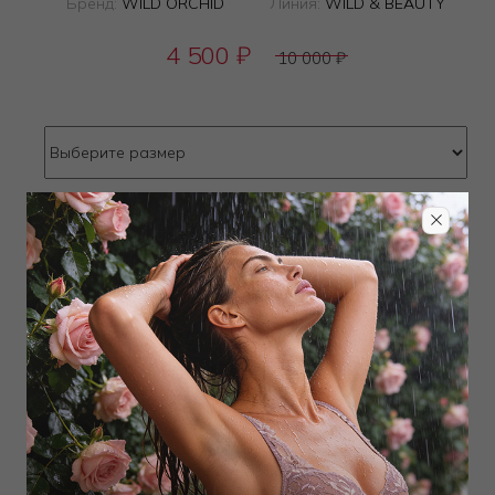
Бренд:
WILD ORCHID
Линия:
WILD & BEAUTY
4 500
₽
10 000
₽
Определить размер
Наличие в магазинах
Добавить
в корзину
Добавить в избранное
Забронировать в магазине