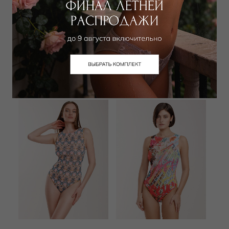
RODASOLEIL
RODASOLEIL
Купальник слитный
Купальник слитный
23 000
₽
|
+ 1150
24 000
₽
|
+ 1200
бонусов
бонусов