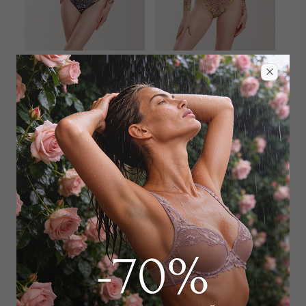
RODASOLEIL
RODASOLEIL
Купальник слитный
Купальник слитный
26 000
₽
|
+ 1300
23 000
₽
|
+ 1150
бонусов
бонусов