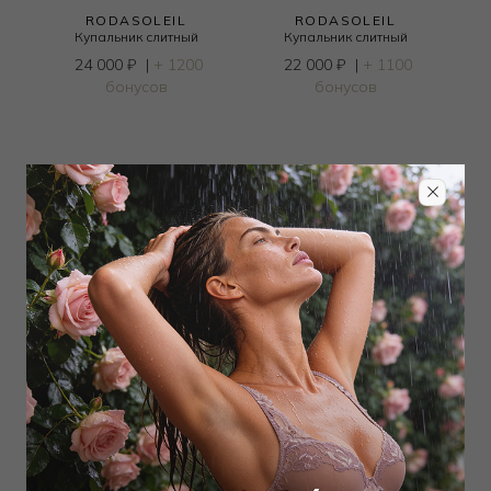
RODASOLEIL
RODASOLEIL
Купальник слитный
Купальник слитный
24 000
₽
|
+ 1200
22 000
₽
|
+ 1100
бонусов
бонусов
RODASOLEIL
RODASOLEIL
Купальник слитный
Купальник слитный