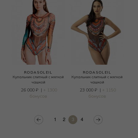
RODASOLEIL
RODASOLEIL
Купальник слитный с мягкой
Купальник слитный с мягкой
чашкой
чашкой
26 000
₽
|
+ 1300
23 000
₽
|
+ 1150
бонусов
бонусов
1
2
3
4