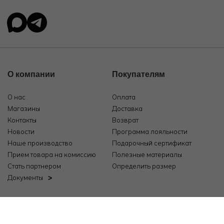
О компании
Покупателям
О нас
Оплата
Магазины
Доставка
Контакты
Возврат
Новости
Программа лояльности
Наше производство
Подарочный сертификат
Прием товара на комиссию
Полезные материалы
Стать партнером
Определить размер
Документы
© 2026, ООО "РозТех"