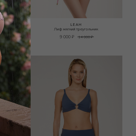
LEAH
Лиф мягкий треугольник
9 000
₽
14 000
₽