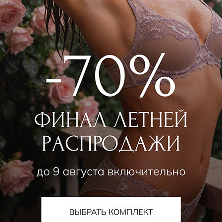
SEAFOLLY
SEAFOLLY
Лиф мягкий
Лиф мягкий
9 000
₽
8 550
₽
17 000
₽
16 000
₽