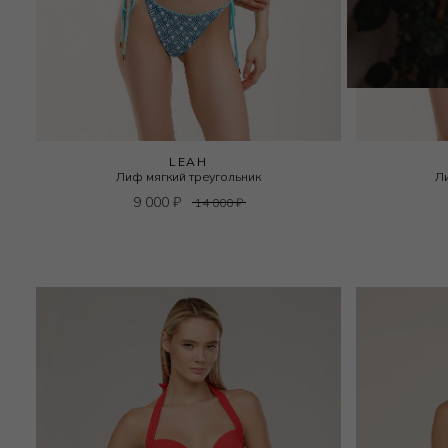
LEAH
Лиф мягкий треугольник
Л
9 000
₽
14 000
₽