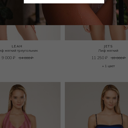
LEAH
JETS
иф мягкий треугольник
Лиф мягкий
9 000
₽
11 250
₽
14 000
₽
18 000
₽
+ 1 цвет