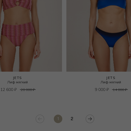
JETS
JETS
Лиф мягкий
Лиф мягкий
12 600
₽
9 000
₽
20 000
₽
14 000
₽
1
2