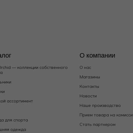
алог
О компании
Orchid — коллекции собственного
О нас
да
Магазины
ьники
Контакты
ки
Новости
ой ассортимент
Наше производство
е
Прием товара на комисс
а для спорта
Стать партнером
шняя одежда