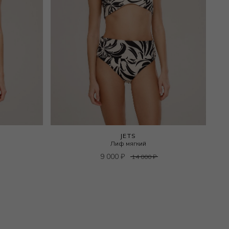
JETS
Лиф мягкий
9 000
₽
14 000
₽