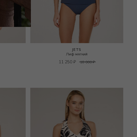
JETS
Лиф мягкий
11 250
₽
18 000
₽