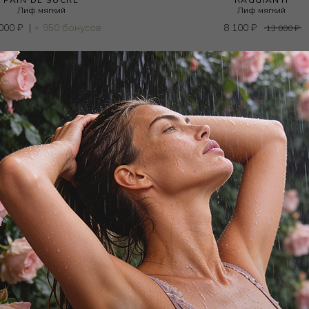
Лиф мягкий
Лиф мягкий
 000
₽
|
+ 950 бонусов
8 100
₽
13 000
₽