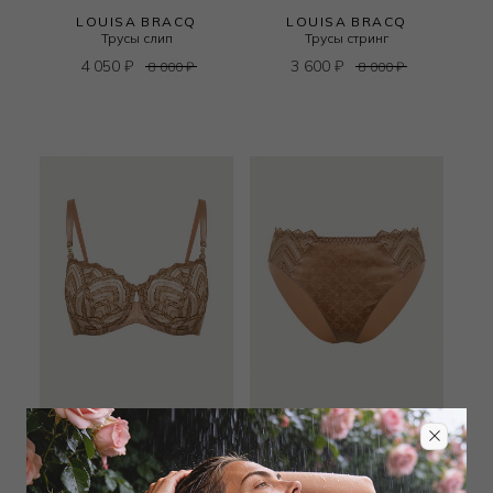
LOUISA BRACQ
LOUISA BRACQ
Трусы слип
Трусы стринг
4 050
₽
3 600
₽
8 000
₽
8 000
₽
LOUISA BRACQ
LOUISA BRACQ
Бюстгальтер балконет
Трусы слип
мягкий
3 600
₽
8 000
₽