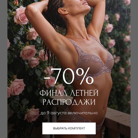
8 100
₽
16 000
₽
LOUISA BRACQ
LOUISA BRACQ
Трусы стринг
Бюстгальтер классический
мягкий
3 600
₽
8 000
₽
7 650
₽
16 000
₽