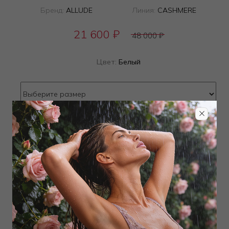
Бренд:
ALLUDE
Линия:
CASHMERE
21 600
₽
48 000
₽
Цвет:
Белый
Определить размер
Наличие в магазинах
Добавить
в корзину
Добавить в избранное