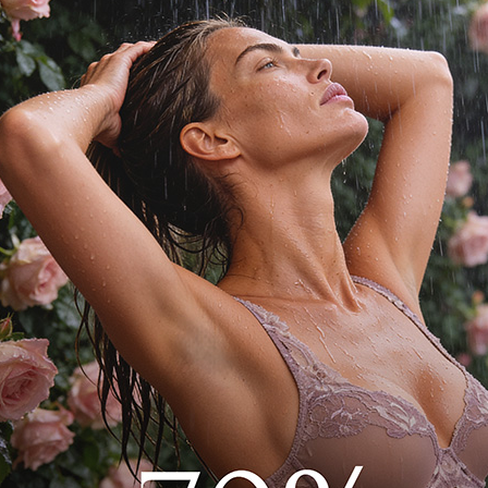
дель с высоким вырезом
й аксессуар спереди
лучает уверенность и
ашего стиля на пляже.
убой