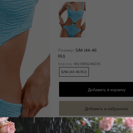
Размер:
S/M (44-46
RU)
Баркод:
4610096246235
S/M
(44-46 RU)
Добавить
в корзину
Добавить в избранное
Забронировать в магазине