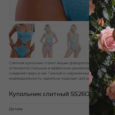
Слитный купальник станет вашим фаворитом на пляже. Мо
отличается стильным и эффектным дизайном. Декоративны
соединяет верх и низ. Смелый и современный купальник из
индивидуальность, идеально подходит для демонстрации в
Купальник слитный SS26OAQB Гол
Детали