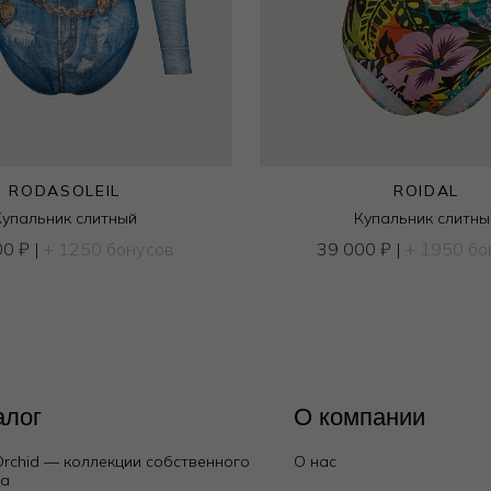
RODASOLEIL
ROIDAL
Купальник слитный
Купальник слитны
00
₽
|
+ 1250 бонусов
39 000
₽
|
+ 1950 бо
алог
О компании
Orchid — коллекции собственного
О нас
да