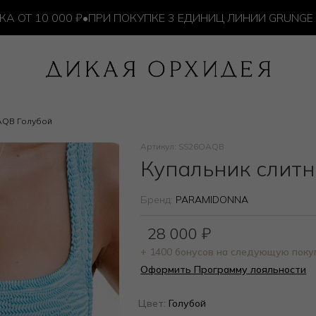
10 000 ₽
•
ПРИ ПОКУПКЕ 3 ЕДИНИЦ ЛИНИИ GRUNGE — И
AQB Голубой
Артикул: SS26OAQB
Купальник слит
Бренд:
PARAMIDONNA
28 000
₽
+ 1400 бонусов на следующую поку
Оформить Программу лояльности
Цвет:
Голубой