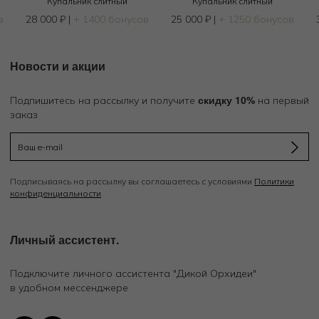
Купальник слитный
Купальник слитный
в
28 000
₽
|
+ 1400 бонусов
25 000
₽
|
+ 1250 бонусов
Новости и акции
скидку 10%
Подпишитесь на рассылку и получите
на первый
заказ
Подписываясь на рассылку вы соглашаетесь с условиями
Политики
конфиденциальности
Личный ассистент.
Подключите личного ассистента "Дикой Орхидеи"
в удобном мессенджере