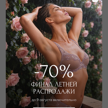
Забронировать в магазине
Дополнить образ
Туника
19 350
₽
36 000
₽