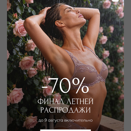
Забронировать в магазине
Дополнить образ
Брюки
20 273
₽
33 000
₽