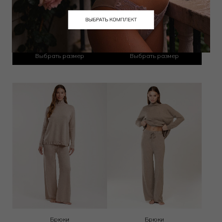
Джоггеры
Брюки
14 400
₽
14 400
₽
23 000
₽
23 000
₽
Выбрать размер
Выбрать размер
Брюки
Брюки