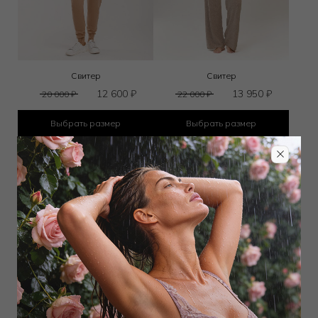
Свитер
Свитер
12 600
₽
13 950
₽
20 000
₽
22 000
₽
Выбрать размер
Выбрать размер