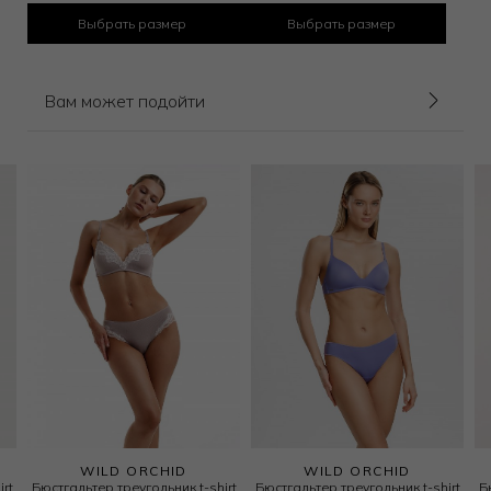
Выбрать размер
Выбрать размер
Вам может подойти
WILD ORCHID
WILD ORCHID
rt
Бюстгальтер треугольник t-shirt
Бюстгальтер треугольник t-shirt
Б