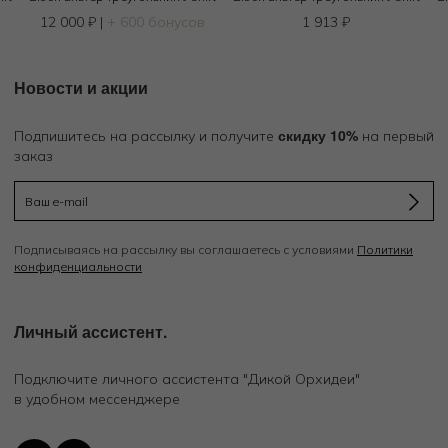
в
12 000
₽
|
+ 600 бонусов
1 913
₽
Новости и акции
скидку 10%
Подпишитесь на рассылку и получите
на первый
заказ
Подписываясь на рассылку вы соглашаетесь с условиями
Политики
конфиденциальности
Личный ассистент.
Подключите личного ассистента "Дикой Орхидеи"
в удобном мессенджере