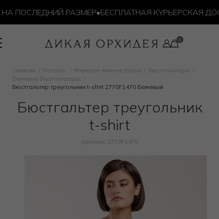
ПОСЛЕДНИЙ РАЗМЕР
•
БЕСПЛАТНАЯ КУРЬЕРСКАЯ ДОСТАВК
Главная
Каталог
Женское нижнее бельё
Бюстгальтеры
Бежевые бюстгальтеры
Бюстгальтер треугольник t-shirt 2770F1470 Бежевый
Бюстгальтер треугольник
t-shirt
Артикул: 2770F1470