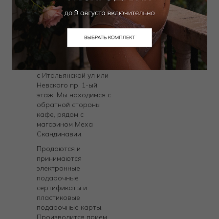
Гостиный двор
пн-вс с 11 до 21
+7 (812) 775-5032 доб.
500106
Как нас найти:
2 входа:
с Итальянской ул или
Невского пр. 1-ый
этаж. Мы находимся с
обратной стороны
кафе, рядом с
магазином Меха
Cкандинавии.
Продаются и
принимаются
электронные
подарочные
сертификаты и
пластиковые
подарочные карты.
Производится прием