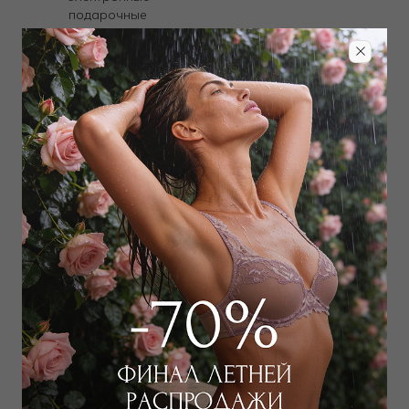
подарочные
сертификаты и
пластиковые
подарочные карты.
Производится прием
возвратов и выдача
интернет-заказов.
Подробно
Купить Online
Магазин Дикая
Орхидея, ГРАНД
ПАЛАС ТГ, Санкт-
Петербург
ул. Итальянская,
д.15, лит. Б