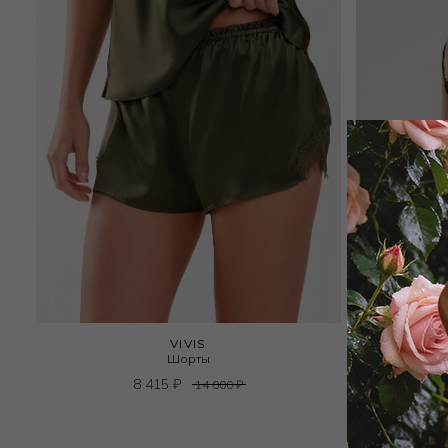
VIVIS
Шорты
8 415
₽
14 000
₽