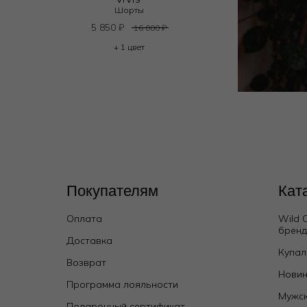
Шорты
5 850
₽
16 000
₽
+ 1 цвет
Покупателям
Кат
Оплата
Wild 
брен
Доставка
Купал
Возврат
Новин
Программа лояльности
Мужск
Подарочный сертификат