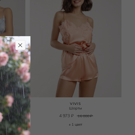
O
VIVIS
Шорты
4 973
₽
16 000
₽
+ 1 цвет