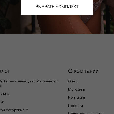
Шорты
4 950
₽
14 000
₽
алог
О компании
Orchid — коллекции собственного
О нас
да
Магазины
ьники
Контакты
ки
Новости
ой ассортимент
Наше производство