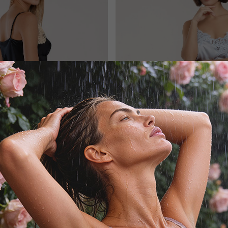
VIVIS
ERMANNO SCERVIN
Шорты
Шорты
5 400
₽
23 715
₽
16 000
₽
71 000
₽