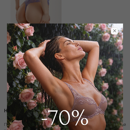
WILD ORCHID
Трусы стринг
2 700
₽
7 500
₽
Новости и акции
скидку 10%
Подпишитесь на рассылку и получите
на первый