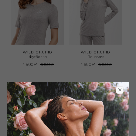
WILD ORCHID
WILD ORCHID
Футболка
Лонгслив
4 500
₽
4 950
₽
8 500
₽
9 500
₽