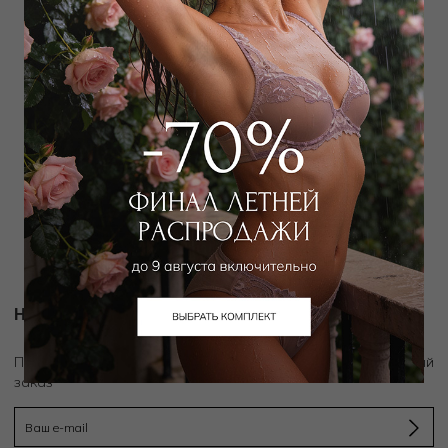
WILD ORCHID
WILD ORCHID
Легинсы
Брюки
3 600
₽
5 400
₽
7 000
₽
10 000
₽
Новости и акции
скидку 10%
Подпишитесь на рассылку и получите
на первый
заказ