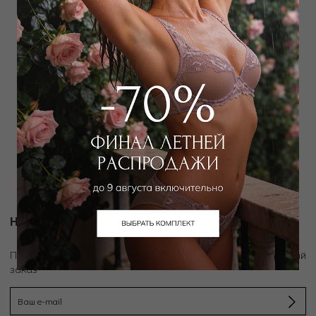
WILD ORCHID
WILD ORCHID
Рубашка
Шорты
5 400
₽
3 150
₽
10 000
₽
6 000
₽
Новости и акции
скидку 10%
Подпишитесь на рассылку и получите
на первый
заказ