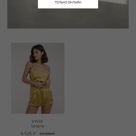
Шорты
Шорты
5 100
₽
4 696
₽
16 000
₽
16 000
₽
+ 1 цвет
VIVIS
Шорты
5 525
₽
16 000
₽