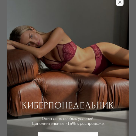
VIVIS
VIVIS
Халат
Топ
28 900
₽
17 850
₽
50 000
₽
30 000
₽
VIVIS
VIVIS