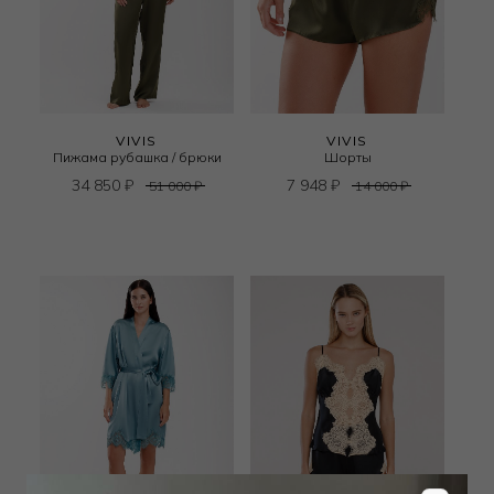
VIVIS
VIVIS
Пижама рубашка / брюки
Шорты
34 850
₽
7 948
₽
51 000
₽
14 000
₽