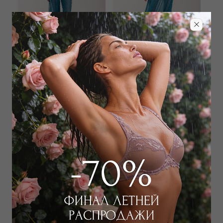
RODASOLEIL
RODASOLEIL
Брюки
Юбка
14 000
₽
|
+ 700 бонусов
14 000
₽
|
+ 700 бонусов