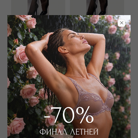
PIERRE MANTOUX
PIERRE MANTOUX
Носки
Носки
1 500
₽
|
+ 75 бонусов
1 500
₽
|
+ 75 бонусов
+ 1 цвет
+ 1 цвет