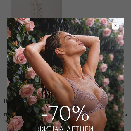
NOTSHY
Брюки
14 400
₽
29 000
₽
Новости и акции
скидку 10%
Подпишитесь на рассылку и получите
на первый
заказ