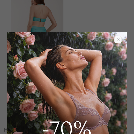
LENNY NIEMEYER
Плавки слип
3 825
₽
18 000
₽
Новости и акции