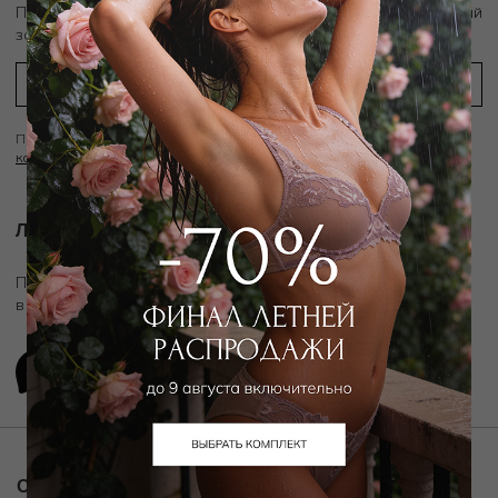
скидку 10%
Подпишитесь на рассылку и получите
на первый
заказ
Подписываясь на рассылку вы соглашаетесь с условиями
Политики
конфиденциальности
Личный ассистент.
Подключите личного ассистента "Дикой Орхидеи"
в удобном мессенджере
О компании
Покупателям