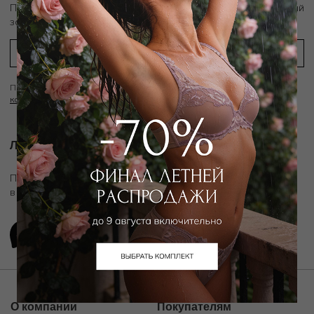
скидку 10%
Подпишитесь на рассылку и получите
на первый
заказ
Подписываясь на рассылку вы соглашаетесь с условиями
Политики
конфиденциальности
Личный ассистент.
Подключите личного ассистента "Дикой Орхидеи"
в удобном мессенджере
О компании
Покупателям